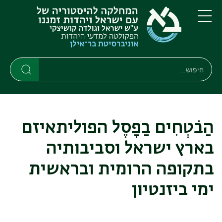
דילוג
דילוג
לתוכן
לתפריט
ניווט
העיקרי
תפריט
ראשי
חיפוש
חיפוש
חיפוש
הַבֹטְחִים בַפָסֶל הפוליתאיזם
בארץ ישראל וסביבותיה
בתקופה הרומית ובראשית
ימי ביזנטיון