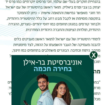
בהנחיית חוקרים בעלי שם עולמי, זוכי פרסים יוקרתיים כמו פרס יד
יצחק בן צבי ופרס ביאליק. תואר ראשון בהיסטוריה של עם ישראל
תפר
חד
חוגי מאפשר
גמישות והתאמה אישית – ניתן להתמקד
משנ
בתקופה מסוימת או לקבל מבט רחב על כלל ההיסטוריה היהודית,
ולבחור קורסים במגוון תחומים כמו יחסי יהודים-נוצרים, ההגירה
היהודית, תולדות הציונות והחברה היהודית המודרנית.
לימודי היסטוריה של עם ישראל לתואר ראשון מעניקים כלים
להבנה מעמיקה של העבר והשפעתו על ההווה, לצד מיומנויות
מחקר, ניתוח וכתיבה. הבוגרים משתלבים בתחומים כמו חינוך,
מחקר, ארכיונאות, עיתונאות,
מוזיאולוגיה
, המגזר הציבורי וניהול
תוכן היסטורי.
מה הבוגרים מספרים
"במחלקה להיסטוריה של עם ישראל ויהדות זמננו למדתי קורסים
מרתקים בכל התקופות. המרצים מצוינים, היחס אישי וזמין מאוד.
התואר פתח לי דלתות להוראה, למוזיאונים ולאקדמיה — מומלץ
מכל הלב!"
לעוד המלצות מבוגרינו