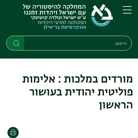
דילוג
דילוג
לתוכן
לתפריט
ניווט
העיקרי
תפריט
ראשי
חיפוש
חיפוש
חיפוש
מורדים במלכות : אלימות
פוליטית יהודית בעושור
הראשון