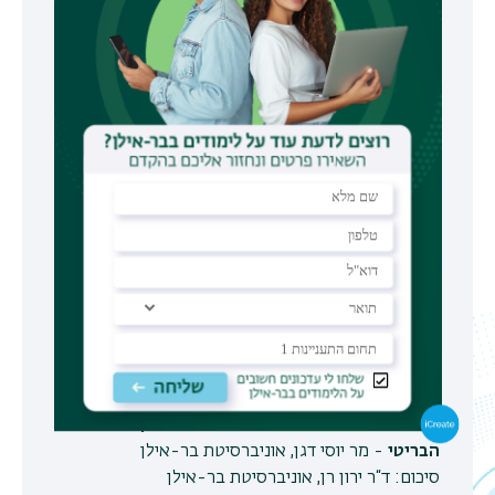
מושב ראשון:
יו"ר: פרופ‘ ירון הראל.
כשלי המודיעין לאורך השנים
- פרופ‘ יואב גלבר,
אוניברסיטת חיפה
המודיעין בתהליך השלום
- השופט פרופ‘ אליקים
רובינשטיין, המשנה לנשיאה (בדימוס), בית המשפט
העליון ונשיא המכללה האקדמית אשקלון
מדיניות ומודיעין: בן גוריון, טוביה ארזי וחוסני זעים
-
פרופ‘ איתמר רבינוביץ, אוניברסיטת תל אביב
מושב שני:
יו"ר: פרופ‘ בת ציון עראקי קלורמן
על השלכות הברית הצבאית-אזרחית בהתגבשות
שדה הוראת הערבית בחברה היהודית בישראל
-
פרופ‘ יונתן מנדל, אוניברסיטת בן גוריון
ה"סיגינט" כמרכיב בתוצר המודיעיני בתקופת המנדט
הבריטי
- מר יוסי דגן, אוניברסיטת בר-אילן
סיכום: ד“ר ירון רן, אוניברסיטת בר-אילן