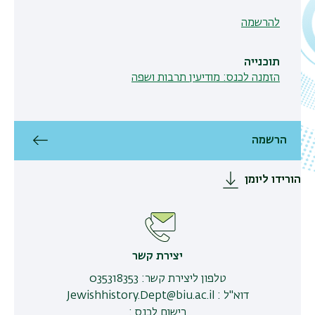
להרשמה
תוכנייה
הזמנה לכנס: מודיעין תרבות ושפה
הרשמה
הורידו ליומן
יצירת קשר
טלפון ליצירת קשר
:
035318353
דוא"ל
:
Jewishhistory.Dept@biu.ac.il
רישום לכנס
: