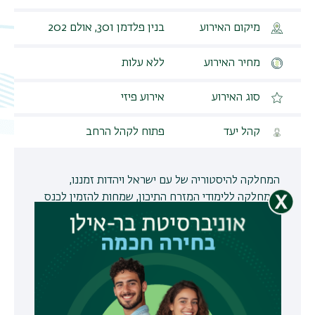
מיקום האירוע
בנין פלדמן 301, אולם 202
תפר
משנ
מחיר האירוע
ללא עלות
סוג האירוע
אירוע פיזי
קהל יעד
פתוח לקהל הרחב
המחלקה להיסטוריה של עם ישראל ויהדות זמננו,
והמחלקה ללימודי המזרח התיכון, שמחות להזמין לכנס
'מודיעין תרבות ושפה', בו יושקו הספרים "מודיעין של
איש אחד" של ד"ר ירון רן, ו"יצחק בן מאיר – בשדות
הערבית והמשפט", של ד"ר ירון רן ומר יוסי דגן.
הכנס יכלול שני מושבים, שיעסקו באספקטים שונים של
מודיעין.